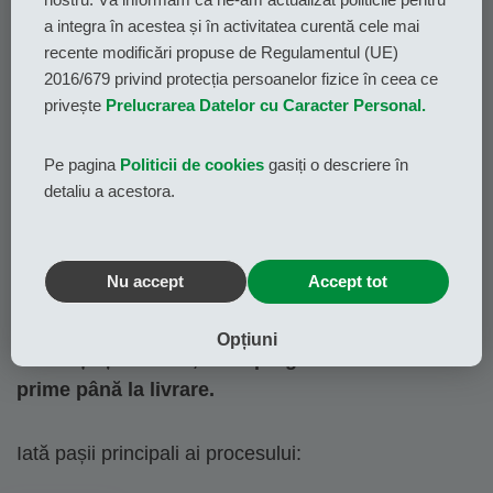
ideale pentru o varietate de aplicații industriale.
a integra în acestea și în activitatea curentă cele mai
recente modificări propuse de Regulamentul (UE)
2016/679 privind protecția persoanelor fizice în ceea ce
privește
Prelucrarea Datelor cu Caracter Personal.
Pe pagina
Politicii de cookies
gasiți o descriere în
detaliu a acestora.
Flux de lucru
Nu accept
Accept tot
Etapele de producție sunt gândite pentru
Opțiuni
eficiență și calitate, de la pregătirea materiei
prime până la livrare.
Iată pașii principali ai procesului: